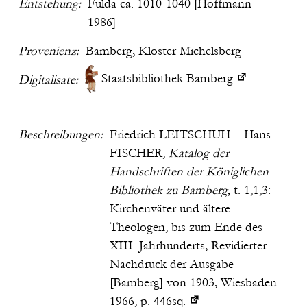
Entstehung:
Fulda ca. 1010-1040 [
Hoffmann
1986
]
Provenienz:
Bamberg, Kloster Michelsberg
Staatsbibliothek Bamberg
Digitalisate:
Beschreibungen:
Friedrich LEITSCHUH – Hans
FISCHER,
Katalog der
Handschriften der Königlichen
Bibliothek zu Bamberg,
t. 1,1,3:
Kirchenväter und ältere
Theologen, bis zum Ende des
XIII. Jahrhunderts, Revidierter
Nachdruck der Ausgabe
[Bamberg] von 1903, Wiesbaden
1966, p. 446sq.