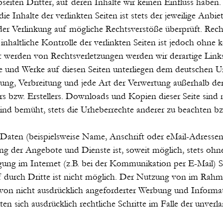
eiten Dritter, auf deren Inhalte wir keinen Einfluss haben
Inhalte der verlinkten Seiten ist stets der jeweilige Anbiet
der Verlinkung auf mögliche Rechtsverstöße überprüft. Rech
nhaltliche Kontrolle der verlinkten Seiten ist jedoch ohne 
t werden von Rechtsverletzungen werden wir derartige Lin
lte und Werke auf diesen Seiten unterliegen dem deutschen Ur
itung, Verbreitung und jede Art der Verwertung außerhalb d
s bzw. Erstellers. Downloads und Kopien dieser Seite sind 
ind bemüht, stets die Urheberrechte anderer zu beachten bzw.
Daten (beispielsweise Name, Anschrift oder eMail-Adressen)
tzung der Angebote und Dienste ist, soweit möglich, stets 
gung im Internet (z.B. bei der Kommunikation per E-Mail) S
f durch Dritte ist nicht möglich. Der Nutzung von im Rahm
on nicht ausdrücklich angeforderter Werbung und Informati
lten sich ausdrücklich rechtliche Schritte im Falle der unv