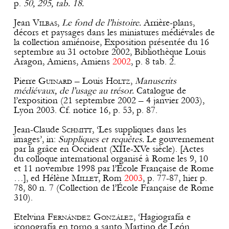
p.
50, 295, tab. 18.
Jean
Vilbas
,
Le fond de l’histoire.
Arrière-plans,
décors et paysages dans les miniatures médiévales de
la collection amiénoise, Exposition présentée du 16
septembre au 31 octobre 2002, Bibliothèque Louis
Aragon, Amiens, Amiens
2002
, p. 8 tab. 2.
Pierre
Guinard
– Louis
Holtz
,
Manuscrits
médiévaux, de l’usage au trésor.
Catalogue de
l’exposition (21 septembre 2002 – 4 janvier 2003),
Lyon 2003. Cf. notice 16, p. 53, p. 87.
Jean-Claude
Schmitt
, ‘Les suppliques dans les
images’, in:
Suppliques et requêtes.
Le gouvernement
par la grâce en Occident (XIIe-XVe siècle). [Actes
du colloque international organisé à Rome les 9, 10
et 11 novembre 1998 par l’École Française de Rome
…], ed Hélène
Millet
, Rom
2003
, p. 77-87, hier p.
78, 80 n. 7 (Collection de l’École Française de Rome
310).
Etelvina
Fernández
González
, ‘Hagiografía e
iconografía en torno a santo Martino de León.