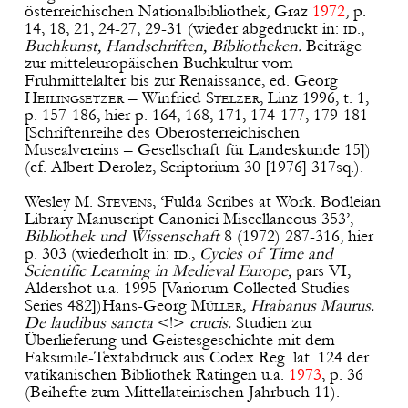
österreichischen Nationalbibliothek, Graz
1972
, p.
14, 18, 21, 24-27, 29-31 (wieder abgedruckt in:
id.
,
Buchkunst, Handschriften, Bibliotheken.
Beiträge
zur mitteleuropäischen Buchkultur vom
Frühmittelalter bis zur Renaissance, ed. Georg
Heilingsetzer
– Winfried
Stelzer
, Linz 1996, t. 1,
p. 157-186, hier p. 164, 168, 171, 174-177, 179-181
[Schriftenreihe des Oberösterreichischen
Musealvereins – Gesellschaft für Landeskunde 15])
(cf. Albert Derolez, Scriptorium 30 [1976] 317sq.).
Wesley M.
Stevens
, ‘Fulda Scribes at Work. Bodleian
Library Manuscript Canonici Miscellaneous 353’,
Bibliothek und Wissenschaft
8 (1972) 287-316, hier
p. 303 (wiederholt in:
id
.,
Cycles of Time and
Scientific Learning in Medieval Europe,
pars VI,
Aldershot u.a. 1995 [Variorum Collected Studies
Series 482])Hans-Georg
Müller
,
Hrabanus Maurus.
De laudibus sancta
<!>
crucis.
Studien zur
Überlieferung und Geistesgeschichte mit dem
Faksimile-Textabdruck aus Codex Reg. lat. 124 der
vatikanischen Bibliothek Ratingen u.a.
1973
, p. 36
(Beihefte zum Mittellateinischen Jahrbuch 11).