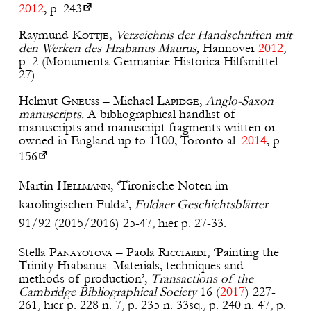
2012
, p.
243
.
Raymund
Kottje
,
Verzeichnis der Handschriften mit
den Werken des Hrabanus Maurus,
Hannover
2012
,
p. 2 (Monumenta Germaniae Historica Hilfsmittel
27).
Helmut
Gneuss
– Michael
Lapidge
,
Anglo-Saxon
manuscripts.
A bibliographical handlist of
manuscripts and manuscript fragments written or
owned in England up to 1100, Toronto al.
2014
, p.
156
.
Martin H
ellmann
, ‘Tironische Noten im
karolingischen Fulda’,
Fuldaer Geschichtsblätter
91/92 (2015/2016) 25-47, hier p. 27-33.
Stella
Panayotova
– Paola
Ricciardi
, ‘Painting the
Trinity Hrabanus. Materials, techniques and
methods of production’,
Transactions of the
Cambridge Bibliographical Society
16 (
2017
) 227-
261, hier p. 228 n. 7, p. 235 n. 33sq., p. 240 n. 47, p.