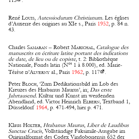
113
.
René
Louis
,
Autessiodurum Christianum.
Les églises
d’Auxerre des origines au XIe s., Paris
1952
, p. 84 n.
43.
Charles
Samaran
– Robert
Marichal
,
Catalogue des
manuscrits en écriture latine portant des indications
de date, de lieu ou de copiste,
t. 2: Bibliothèque
os
Nationale, Fonds latin (N
1 à 8.000), ed. Marie-
Térèse
d’Alverny
al., Paris
19
62
, p.
117
.
Peter
Bloch
, ‘Zum Dedikationsbild im Lob des
Kreuzes des Hrabanus Maurus’, in;
Das erste
Jahrtausend.
Kultur und Kunst im werdenden
Abendland, ed. Victor Heinrich
Elbern
, Textband 1,
Düsseldorf
1964
, p. 471-494, hier p. 471.
Klaus
Holter
,
Hrabanus Maurus, Liber de Laudibus
Sanctae Crucis,
Vollständige Faksimile-Ausgabe im
Originalformat des Codex Vindobonensis 652 der