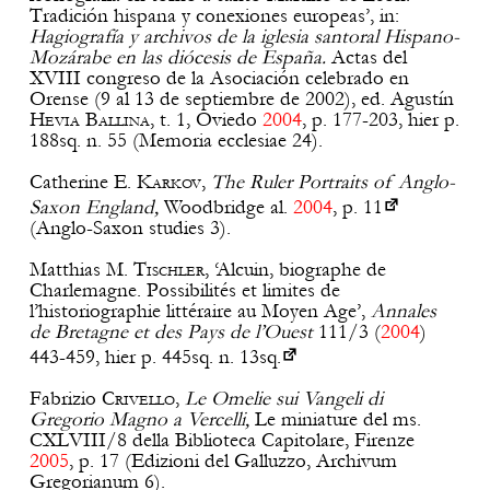
Tradición hispana y conexiones europeas’, in:
Hagiografía y archivos de la iglesia santoral Hispano-
Mozárabe en las diócesis de España.
Actas del
XVIII congreso de la Asociación celebrado en
Orense (9 al 13 de septiembre de 2002), ed. Agustín
Hevia
Ballina
, t. 1, Oviedo
2004
, p. 177-203, hier p.
188sq. n. 55 (Memoria ecclesiae 24).
Catherine E.
Karkov
,
The Ruler Portraits of Anglo-
Saxon England,
Woodbridge al.
2004
, p.
11
(Anglo-Saxon studies 3).
Matthias M.
Tischler
, ‘Alcuin, biographe de
Charlemagne. Possibilités et limites de
l’historiographie littéraire au Moyen Age’,
Annales
de Bretagne et des Pays de l’Ouest
111/3 (
2004
)
443-459, hier p.
445sq. n. 13sq.
Fabrizio
Crivello
,
Le Omelie sui Vangeli di
Gregorio Magno a Vercelli,
Le miniature del ms.
CXLVIII/8 della Biblioteca Capitolare, Firenze
2005
, p. 17 (Edizioni del Galluzzo, Archivum
Gregorianum 6).