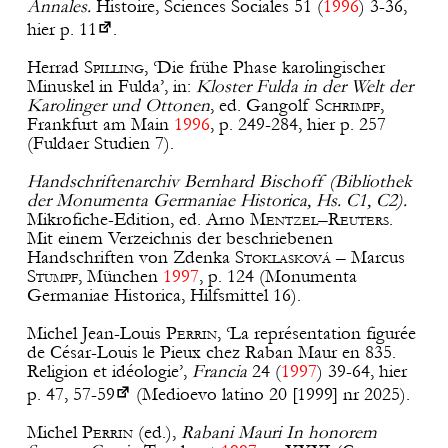
Annales.
Histoire, Sciences Sociales 51 (
1996
) 3-36,
hier p.
11
.
Herrad
Spilling
, ‘Die frühe Phase karolingischer
Minuskel in Fulda’, in:
Kloster Fulda in der Welt der
Karolinger und Ottonen
, ed. Gangolf
Schrimpf
,
Frankfurt am Main
1996
, p. 249-284, hier p. 257
(Fuldaer Studien 7).
Handschriftenarchiv Bernhard Bischoff (Bibliothek
der Monumenta Germaniae Historica, Hs. C1, C2).
Mikrofiche-Edition, ed. Arno
Mentzel
–
Reuters
.
Mit einem Verzeichnis der beschriebenen
Handschriften von Zdenka
Stoklasková
– Marcus
Stumpf
, München
1997
, p. 124 (Monumenta
Germaniae Historica, Hilfsmittel 16).
Michel Jean-Louis
Perrin
, ‘La représentation figurée
de César-Louis le Pieux chez Raban Maur en 835.
Religion et idéologie’,
Francia
24 (
1997
) 39-64, hier
p.
47, 57-59
(Medioevo latino 20 [1999] nr 2025).
Michel
Perrin
(ed.),
Rabani Mauri In honorem