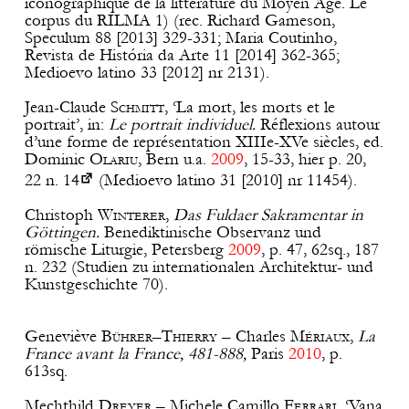
iconographique de la littérature du Moyen Age. Le
corpus du RILMA 1) (rec. Richard Gameson,
Speculum 88 [2013] 329-331; Maria Coutinho,
Revista de História da Arte 11 [2014] 362-365;
Medioevo latino 33 [2012] nr 2131).
Jean-Claude
Schmitt
, ‘La mort, les morts et le
portrait’, in:
Le portrait individuel.
Réflexions autour
d’une forme de représentation XIIIe-XVe siècles, ed.
Dominic
Olariu
, Bern u.a.
2009
, 15-33, hier p.
20,
22 n. 14
(Medioevo latino 31 [2010] nr 11454).
Christoph
Winterer
,
Das Fuldaer Sakramentar in
Göttingen.
Benediktinische Observanz und
römische Liturgie, Petersberg
2009
, p. 47, 62sq., 187
n. 232 (Studien zu internationalen Architektur- und
Kunstgeschichte 70).
Geneviève
Bührer
–
Thierry
– Charles
Mériaux
,
La
France avant la France, 481-888,
Paris
2010
, p.
613sq.
Mechthild
Dreyer
– Michele Camillo
Ferrari
, ‘Vana