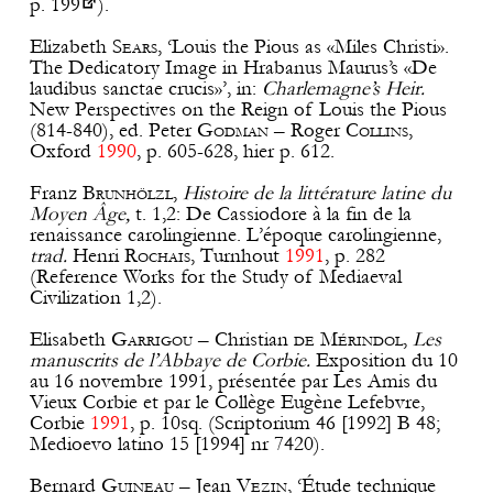
p.
199
).
Elizabeth
Sears
, ‘Louis the Pious as «Miles Christi».
The Dedicatory Image in Hrabanus Maurus’s «De
laudibus sanctae crucis»’, in:
Charlemagne’s Heir.
New Perspectives on the Reign of Louis the Pious
(814-840), ed. Peter
Godman
– Roger
Collins
,
Oxford
1990
, p. 605-628, hier p. 612.
Franz
Brunhölzl
,
Histoire de la littérature latine du
Moyen Âge,
t. 1,2: De Cassiodore à la fin de la
renaissance carolingienne. L’époque carolingienne,
trad.
Henri
Rochais
, Turnhout
1991
, p. 282
(Reference Works for the Study of Mediaeval
Civilization 1,2).
Elisabeth
Garrigou
– Christian
de
Mérindol
,
Les
manuscrits de l’Abbaye de Corbie.
Exposition du 10
au 16 novembre 1991, présentée par Les Amis du
Vieux Corbie et par le Collège Eugène Lefebvre,
Corbie
1991
, p. 10sq. (Scriptorium 46 [1992] B 48;
Medioevo latino 15 [1994] nr 7420).
Bernard
Guineau
– Jean
Vezin
, ‘Étude technique