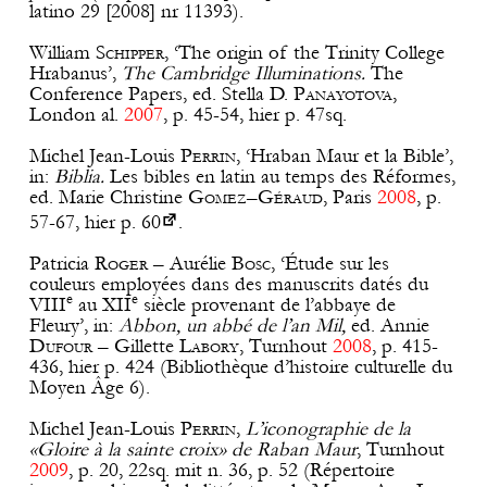
latino 29 [2008] nr 11393).
William
Schipper
, ‘The origin of the Trinity College
Hrabanus’,
The Cambridge Illuminations.
The
Conference Papers, ed. Stella D.
Panayotova
,
London al.
2007
, p. 45-54, hier p. 47sq.
Michel Jean-Louis
Perrin
, ‘Hraban Maur et la Bible’,
in:
Biblia.
Les bibles en latin au temps des Réformes,
ed. Marie Christine
Gomez
–
Géraud
, Paris
2008
, p.
57-67, hier p.
60
.
Patricia
Roger
– Aurélie
Bosc
, ‘Étude sur les
couleurs employées dans des manuscrits datés du
e
e
VIII
au XII
siècle provenant de l’abbaye de
Fleury’, in:
Abbon, un abbé de l’an Mil,
ed. Annie
Dufour
– Gillette
Labory
, Turnhout
2008
, p. 415-
436, hier p. 424 (Bibliothèque d’histoire culturelle du
Moyen Âge 6).
Michel Jean-Louis
Perrin
,
L’iconographie de la
«Gloire à la sainte croix» de Raban Maur
, Turnhout
2009
, p. 20, 22sq. mit n. 36, p. 52 (Répertoire