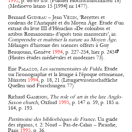
1992
, p. 66-69 u.ö. (Fuldaer Hochschulschriften 18)
(Medioevo latino 15 [1994] nr 1477).
Bernard
Guineau
– Jean
Vézin
, ‘Recettes et
couleurs de l’Antiquité et du Moyen Âge. Etude d’un
extrait du livre III d’Héraclius «De coloribus et
artibus Romanorum» d’après trois manuscrits’, in:
Comprendre et maîtriser la nature au Moyen Âge.
Mélanges d’histoire des sciences offerts à Guy
Beaujouan, Genève
1994
, p. 227-254, hier p.
245
(Hautes études médiévales et modernes 73).
Eric
Palazzo
,
Les sacramentaires de Fulda.
Etude
sur l’iconographie et la liturgie à l’époque ottonienne,
Münster
1994
, p. 18, 21 (Liturgiewissenschaftliche
Quellen und Forschungen 77)
Richard
Gameson
,
The role of art in the late Anglo-
Saxon church,
Oxford
1995
, p. 147 n. 59, p. 185 n.
164, p. 193.
Patrimoine des bibliothèques de France.
Un guide
des régions, t. 2: Nord – Pas-de-Calais – Picardie,
Paris
1995
, p. 36.