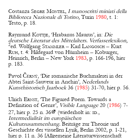
Costanza
Segre
Montel
,
I manoscritti miniati della
Biblioteca Nazionale di Torino,
Turin
1980
, t. 1:
Testo, p. 18.
Raymund
Kottje
, ‘Hrabanus Maurus’, in:
Die
deutsche Literatur des Mittelalters. Verfasserlexikon,
2
ed. Wolfgang
Stammler
– Karl
Langosch
– Kurt
Ruh
, t. 4: Hildegard von Hürnheim – Koburger,
Heinrich, Berlin – New York
1983
, p. 166-196, hier
p. 183.
Č
e
Pavol
rný
, ‘Die romanische Buchmalerei in der
Abtei Saint-Sauveur in Anchin’,
Nederlands
Kunsthistorisch Jaarboek
36 (
1985
) 31-70, hier p. 56.
Ulrich
Ernst
, ‘The Figured Poem. Towards a
Definition of Genre’,
Visible Language
20 (
1986
) 7-
27, hier p.
25 n. 36
(wiederholt in:
id
.,
Intermedialität im europäischen
Kulturzusammenhang.
Beiträge zur Theorie und
Geschichte der visuellen Lyrik, Berlin 2002, p. 1-21,
hier p. 11 n. 36 [Allgemeine Literaturwissenschaft