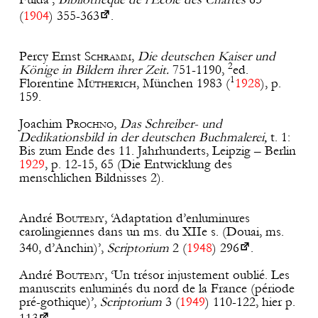
(
1904
)
355-363
.
Percy Ernst
Schramm
,
Die deutschen Kaiser und
2
Könige in Bildern ihrer Zeit.
751-1190,
ed.
1
Florentine
Mütherich
, München 1983 (
1928
), p.
159.
Joachim
Prochno
,
Das Schreiber- und
Dedikationsbild in der deutschen Buchmalerei,
t. 1:
Bis zum Ende des 11. Jahrhunderts, Leipzig – Berlin
1929
, p. 12-15, 65 (Die Entwicklung des
menschlichen Bildnisses 2).
André
Boutemy
, ‘Adaptation d’enluminures
carolingiennes dans un ms. du XIIe s. (Douai, ms.
340, d’Anchin)’,
Scriptorium
2 (
1948
)
296
.
André
Boutemy
, ‘Un trésor injustement oublié. Les
manuscrits enluminés du nord de la France (période
pré-gothique)’,
Scriptorium
3 (
1949
) 110-122, hier p.