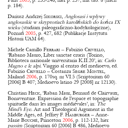
Paris
2005
, p. 235-246, hier p. 237, mit tab. 8 (nach
p. 184).
Dariusz Andrzej
Sikorski
,
Anglosasi i wplywy
ń
ń
anglosaskie w skryptoriach karoli
skich do ko
ca IX
wieku
(studium paleograficzno-kodykologiczne),
ń
Pozna
2005
, p. 427, 682 (Publikacje Instytutu
Historii UAM 64).
Michele Camillo
Ferrari
– Fabrizio
Crivello
,
‘Rabano Mauro, Liber sanctae crucis (Torino,
Biblioteca nazionale universitaria K.II.20’, in:
Carlo
Magno e le alpi.
Viaggio al centro del medioevo, ed.
Fabrizio
Crivello
– Costanza
Segre
Montel
,
Mailand
2006
, p. 170sq. nr VI.5 (Scriptorium 60
[2006] B 407; Medioevo latino 29 [2008] nr 12130).
Christian
Heck
, ‘Raban Maur, Bernard de Clairvaux,
Bonaventure. Expression de l’espace et topographie
spirituelle dans les images médiévales’, in:
The
Mind’s Eye.
Art and Theological Argument in the
Middle Ages, ed. Jeffrey F.
Hamburger
– Anne-
Marie
Bouché
, Princeton
2006
, p. 112-132, hier
passim
(Scriptorium 60 [2006] B 486, Medioevo