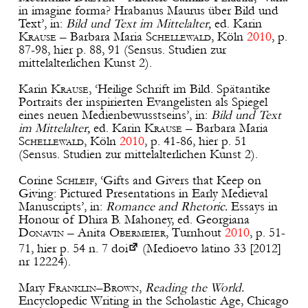
in imagine forma? Hrabanus Maurus über Bild und
Text’, in:
Bild und Text im Mittelalter,
ed. Karin
Krause
– Barbara Maria
Schellewald
, Köln
2010
, p.
87-98, hier p. 88, 91 (Sensus. Studien zur
mittelalterlichen Kunst 2).
Karin
Krause
, ‘Heilige Schrift im Bild. Spätantike
Portraits der inspirierten Evangelisten als Spiegel
eines neuen Medienbewusstseins’, in:
Bild und Text
im Mittelalter,
ed. Karin
Krause
– Barbara Maria
Schellewald
, Köln
2010
, p. 41-86, hier p. 51
(Sensus. Studien zur mittelalterlichen Kunst 2).
Corine
Schleif
, ‘Gifts and Givers that Keep on
Giving: Pictured Presentations in Early Medieval
Manuscripts’, in:
Romance and Rhetoric.
Essays in
Honour of Dhira B. Mahoney, ed. Georgiana
Donavin
– Anita
Obermeier
, Turnhout
2010
, p. 51-
71, hier p. 54 n. 7
doi
(Medioevo latino 33 [2012]
nr 12224).
Mary
Franklin
–
Brown
,
Reading the World.
Encyclopedic Writing in the Scholastic Age, Chicago