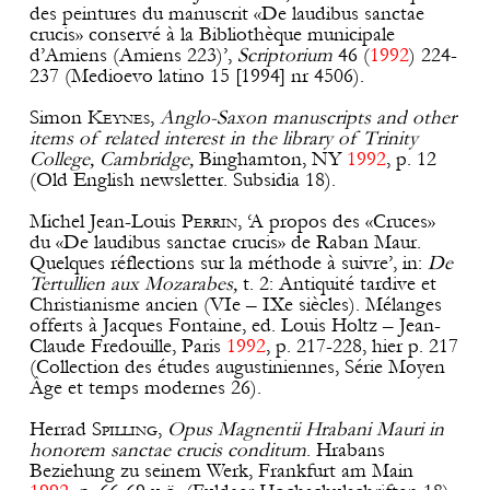
des peintures du manuscrit «De laudibus sanctae
crucis» conservé à la Bibliothèque municipale
d’Amiens (Amiens 223)’,
Scriptorium
46 (
1992
) 224-
237 (Medioevo latino 15 [1994] nr 4506).
Simon
Keynes
,
Anglo-Saxon manuscripts and other
items of related interest in the library of Trinity
College, Cambridge,
Binghamton, NY
1992
, p. 12
(Old English newsletter. Subsidia 18).
Michel Jean-Louis
Perrin
, ‘A propos des «Cruces»
du «De laudibus sanctae crucis» de Raban Maur.
Quelques réflections sur la méthode à suivre’, in:
De
Tertullien aux Mozarabes,
t. 2: Antiquité tardive et
Christianisme ancien (VIe – IXe siècles). Mélanges
offerts à Jacques Fontaine, ed. Louis Holtz – Jean-
Claude Fredouille, Paris
1992
, p. 217-228, hier p. 217
(Collection des études augustiniennes, Série Moyen
Âge et temps modernes 26).
Herrad
Spilling
,
Opus Magnentii Hrabani Mauri in
honorem sanctae crucis conditum
. Hrabans
Beziehung zu seinem Werk, Frankfurt am Main