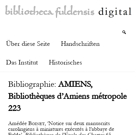
Über diese Seite
Handschriften
Das Institut
Historisches
Bibliographie:
AMIENS,
Bibliothèques d’Amiens métropole
223
Amédée
Boinet
, ‘Notice sur deux manuscrits
carolingiens à miniatures exécutés à l’abbaye de
Fulda’,
Bibliothèque de l’École des Chartes
65