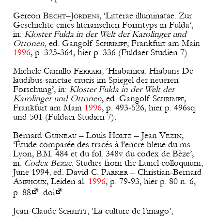
Gereon
Becht
–
Jördens
, ‘Litterae illuminatae. Zur
Geschichte eines literarischen Formtyps in Fulda’,
in:
Kloster Fulda in der Welt der Karolinger und
Ottonen,
ed. Gangolf
Schrimpf
, Frankfurt am Main
1996
, p. 325-364, hier p. 336 (Fuldaer Studien 7).
Michele Camillo
Ferrari
, ‘Hrabanica. Hrabans De
laudibus sanctae crucis im Spiegel der neueren
Forschung’, in:
Kloster Fulda in der Welt der
Karolinger und Ottonen
, ed. Gangolf
Schrimpf
,
Frankfurt am Main
1996
, p. 493-526, hier p. 496sq.
und 501 (Fuldaer Studien 7).
Bernard
Guineau
– Louis
Holtz
– Jean
Vezin
,
‘Étude comparée des tracés à l’encre bleue du ms.
Lyon, B.M. 484 et du fol. 348v du codex de Bèze’,
in:
Codex Bezae.
Studies from the Lunel colloquium,
June 1994, ed. David C.
Parker
– Christian-Bernard
Amphoux
, Leiden al.
1996
, p. 79-93, hier p.
80 n. 6,
p. 88
.
doi
Jean-Claude
Schmitt
, ‘La culture de l’imago’,