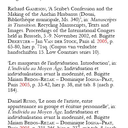
Richard
Gameson
, ‘A Scribe’s Confession and the
Making of the Anchin Hrabanus (Douai,
Bibliothèque municipale, Ms. 340)’, in:
Manuscripts
in Transition.
Recycling Manuscripts, Texts and
Images. Proceedings of the International Congres
held in Brussels, 5.-9. November 2002, ed. Brigitte
Dekeyzer
– Jan
Van
der
Stock
, Paris al.
2005
, p.
65-80, hier p. 71sq. (Corpus van verluchte
handschriften 15. Low Countries series 10).
‘Les marqueurs de l’individuation. Introduction’, in:
L’individu au Moyen Âge.
Individuation et
individualisation avant la modernité, ed. Brigitte
Miriam
Bedos
–
Rezak
– Dominique
Iogna
–
Prat
,
Paris
2005
, p. 33-42, hier p. 38, mit tab. 8 (nach p.
184).
Daniel
Russo
, ‘Le nom de l’artiste, entre
appartenance au groupe et écriture personnelle’, in:
L’individu au Moyen Âge.
Individuation et
individualisation avant la modernité, ed. Brigitte
Miriam
Bedos
–
Rezak
– Dominique
Iogna
–
Prat
,