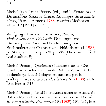
4]).
Michel Jean-Louis
Perrin
(ed., trad.),
Raban Maur
De laudibus Sanctae Crucis. Louanges de la Sainte
Croix
, Paris – Amiens
1988
,
passim
(Medioevo
latino 12 [1991] nr 1355).
Wolfgang Christian
Schneider
,
Ruhm,
Heilsgeschehen, Dialektik.
Drei kognitive
Ordnungen in Geschichtsschreibung und
Buchmalerei der Ottonenzeit, Hildesheim al.
1988
,
p. 247sq. mit n. 51 p. 370, p. 395 (Historische Texte
und Studien 9).
Michel
Perrin
, ‘Quelques réflexions sur le «De
Laudibus Sanctae Crucis» de Raban Maur. De la
codicologie à la théologie en passant par la
poétique’,
Revue des études latines
67 (
1989
) 213-
235, hier p. 216.
Michel
Perrin
, ‘Le «De laudibus sanctae crucis» de
Raban Maur et sa tradition manuscrite au IXe siècle’,
Revue d’histoire des textes
19 (
1989
) 191-251, hier