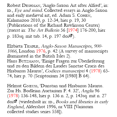
Robert
Deshman
, ‘Anglo-Saxon Art after Alfred’, in:
id
.,
Eye and mind.
Collected essays in Anglo-Saxon
and early medieval art, ed. Adam S.
Cohen
,
Kalamazoo 2010, p. 12-34, hier p. 19, 30
(Publications of the Richard Rawlinson Center)
(zuerst in:
The Art Bulletin
56 [
1974
] 176-200, hier
p. 183sq. mit tab. 14, p. 197
doi
).
Elzbieta
Temple
,
Anglo-Saxon Manuscripts, 900-
1066,
London
1976
, p. 42 (A survey of manuscripts
illuminated in the British Isles 2).
Hans
Butzmann
, ‘Einige Fragen zur Überlieferung
und zu den Bildern der Laudes Sanctae Crucis des
Hrabanus Maurus’,
Codices manuscripti
4 (
1978
) 65-
74, hier p. 70 (Scriptorium 34 [1980] B 64).
Helmut
Gneuss
, ‘Dunstan und Hrabanus Maurus.
Zur Hs. Bodleian Auctarium F. 4. 32’,
Anglia
96
(
1978
) 136-148, hier p. 136 n. 2, p. 143sq. mit n. 27
doi
(wiederholt in:
id
.,
Books and libraries in early
England,
Aldershot 1996, nr VIII [Variorum
collected studies series 558]).