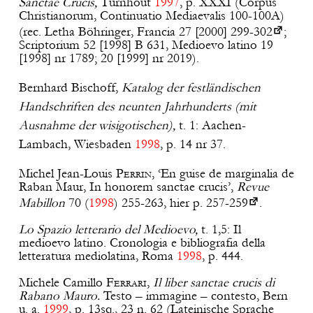
Sanctae Crucis,
Turnhout
1997
, p. XXXI (Corpus
Christianorum, Continuatio Mediaevalis 100-100A)
(rec. Letha Böhringer, Francia 27 [2000]
299-302
;
Scriptorium 52 [1998] B 631, Medioevo latino 19
[1998] nr 1789; 20 [1999] nr 2019).
Bernhard Bischoff,
Katalog der festländischen
Handschriften des neunten Jahrhunderts (mit
Ausnahme der wisigotischen),
t. 1: Aachen-
Lambach, Wiesbaden
1998
, p. 14 nr 37.
Michel Jean-Louis
Perrin
, ‘En guise de marginalia de
Raban Maur, In honorem sanctae crucis’,
Revue
Mabillon
70 (
1998
) 255-263, hier p.
257-259
.
Lo Spazio letterario del Medioevo,
t. 1,5: Il
medioevo latino. Cronologia e bibliografia della
letteratura mediolatina, Roma
1998
, p. 444.
Michele Camillo
Ferrari
,
Il liber sanctae crucis di
Rabano Mauro.
Testo – immagine – contesto, Bern
u. a.
1999
, p. 13sq., 23 n. 62 (Lateinische Sprache